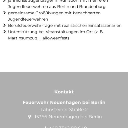
jährliches Jugendlager in Ruhlsdorf mit mehreren
Mitmachen
2025
Kohlenmonoxid
Jugendfeuerwehren aus Berlin und Brandenburg
Weihnachtsmarkt an der Arche
Verein unterstützen
2024
gemeinsame Großübungen mit benachbarten
Jugendfeuerwehren
Rettungskarte
Neue Fahrzeuge feierlich übergeben
Projekt Oldtimer
Berufsfeuerwehr-Tage mit realistischen Einsatzszenarien
Unterstützung bei Veranstaltungen im Ort (z. B.
Waldbrandgefahr
Impressionen vom Martinsfest 2025
Kontakt
Martinsumzug, Halloweenfest)
Sicheres Grillen
Einladung zum Martinsfest
Tipps für die Weihnachtszeit
Neuer Zugführer
Tipps für Silvester
Neujahrsfeuer bei der Feuerwehr
Betreten von Eisflächen
Kontakt
Himmelslaternen
Feuerwehr Neuenhagen bei Berlin
Lahnsteiner Straße 2
Entfachung Klein- und Lagerfeuer
15366
Neuenhagen bei Berlin