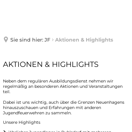
ÜBER UNS
AKTUELLES
Einsatzgebiet
Sie sind hier:
JF
Aktionen & Highlights
Unsere Aufgaben
JF
Einweihung der Bank der Einheit
Tech
Ausstattung
Aktionen
AKTIONEN & HIGHLIGHTS
Bek
Vielen Dank für die Unterstützung!
&
Wehr
Organigramm
FÖRDERVEREIN
Wer sind wir
Neben dem regulären Ausbildungsdienst nehmen wir
Highlights
Jug
neuer Gruppenführer
regelmäßig an besonderen Aktionen und Veranstaltungen
Mitglied werden
teil.
unsere Ausbildung
Alte
Feierliche Übergabe des KdoW Wehrleitung
Dafür 
das 
BÜRGERINFO
Unser Verein
125 Jahre
Dabei ist uns wichtig, auch über die Grenzen Neuenhagens
Aktionen & Highlights
hinauszuschauen und Erfahrungen mit anderen
Der V
Vorb
Auszeichnung 50 Jahre - Treue Dienste
Jugendfeuerwehren zu sammeln.
Nächs
Events und Öffentlichkeitsarbeit
Historie unserer Feuerwehr
Informationen für Eltern
Unsere Highlights
BLOG
2026
Rauchwarnmelder
Einladung zum Neujahrsfeuer 2026
Mitglied werden
,,Ein Neuenhagener Feuerwehrmann''