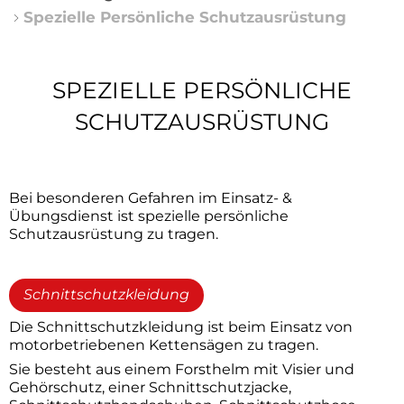
Mitmachen
2025
Spezielle Persönliche Schutzausrüstung
Kohlenmonoxid
Weihnachtsmarkt an der Arche
Verein unterstützen
2024
Rettungskarte
Neue Fahrzeuge feierlich übergeben
Projekt Oldtimer
Spezielle
SPEZIELLE PERSÖNLICHE
Waldbrandgefahr
Impressionen vom Martinsfest 2025
Persönliche
SCHUTZAUSRÜSTUNG
Kontakt
Sicheres Grillen
Schutzausrüstung
Einladung zum Martinsfest
Tipps für die Weihnachtszeit
Neuer Zugführer
Bei besonderen Gefahren im Einsatz- &
Übungsdienst ist spezielle persönliche
Tipps für Silvester
Neujahrsfeuer bei der Feuerwehr
Schutzausrüstung zu tragen.
Betreten von Eisflächen
Schnittschutzkleidung
Himmelslaternen
Die Schnittschutzkleidung ist beim Einsatz von
motorbetriebenen Kettensägen zu tragen.
Entfachung Klein- und Lagerfeuer
Sie besteht aus einem Forsthelm mit Visier und
Gehörschutz, einer Schnittschutzjacke,