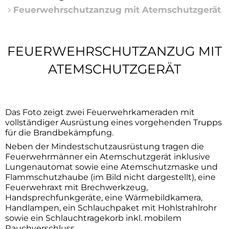
Mitmachen
2025
Feuerwehrschutzanzug mit Atemschutzgerät
Kohlenmonoxid
Weihnachtsmarkt an der Arche
Verein unterstützen
2024
Rettungskarte
Neue Fahrzeuge feierlich übergeben
Projekt Oldtimer
Feuerwehrschutzanzug
FEUERWEHRSCHUTZANZUG MIT
Waldbrandgefahr
Impressionen vom Martinsfest 2025
mit
ATEMSCHUTZGERÄT
Kontakt
Sicheres Grillen
Atemschutzgerät
Einladung zum Martinsfest
Tipps für die Weihnachtszeit
Neuer Zugführer
Das Foto zeigt zwei Feuerwehrkameraden mit
vollständiger Ausrüstung eines vorgehenden Trupps
Tipps für Silvester
Neujahrsfeuer bei der Feuerwehr
für die Brandbekämpfung.
Neben der Mindestschutzausrüstung tragen die
Betreten von Eisflächen
Feuerwehrmänner ein Atemschutzgerät inklusive
Lungenautomat sowie eine Atemschutzmaske und
Flammschutzhaube (im Bild nicht dargestellt), eine
Himmelslaternen
Feuerwehraxt mit Brechwerkzeug,
Handsprechfunkgeräte, eine Wärmebildkamera,
Entfachung Klein- und Lagerfeuer
Handlampen, ein Schlauchpaket mit Hohlstrahlrohr
sowie ein Schlauchtragekorb inkl. mobilem
Rauchverschluss.