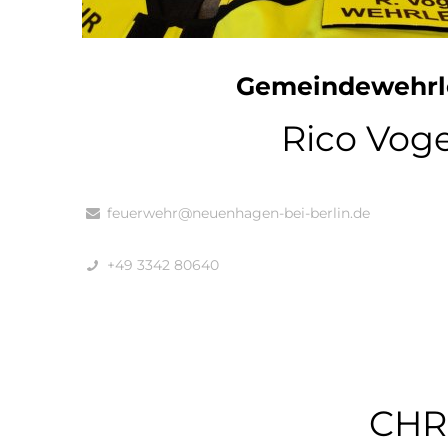
Gemeindewehrle
Rico Voge
feuerwehr@neuenhagen-bei-berlin.de
+49 3342 80640
CHR