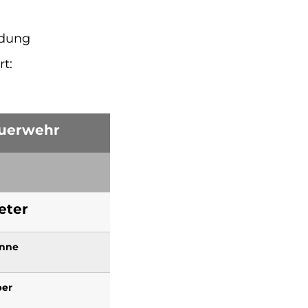
ndung
t:
euerwehr
eter
nne
per