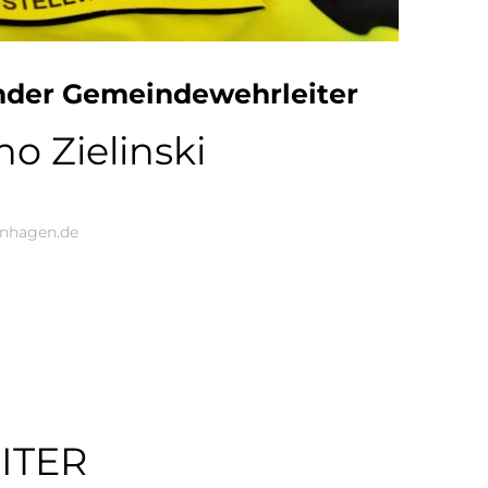
ender Gemeindewehrleiter
no Zielinski
enhagen.de
ITER