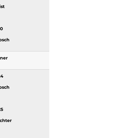
st
10
psch
rner
24
psch
25
chter