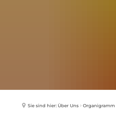
,,Ein Neuenhagener Feuerwe
Neue Fa
Impress
Einladu
Neuer Z
Neujahr
Sie sind hier:
Über Uns
Organigramm