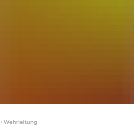
hrmann''
hrzeuge feierlich übergeben
Betreten von 
ionen vom Martinsfest 2025
Himmelslater
ng zum Martinsfest
Entfachung Kl
ugführer
sfeuer bei der Feuerwehr
Wehrleitung