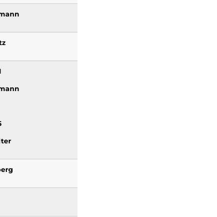
kmann
tz
1
kmann
25
ter
berg