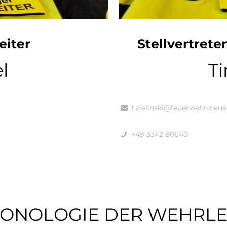
iter
Stellvertret
l
Ti
t.zielinski@feuerwehr-neu
+49 3342 80640
ONOLOGIE DER WEHRLE