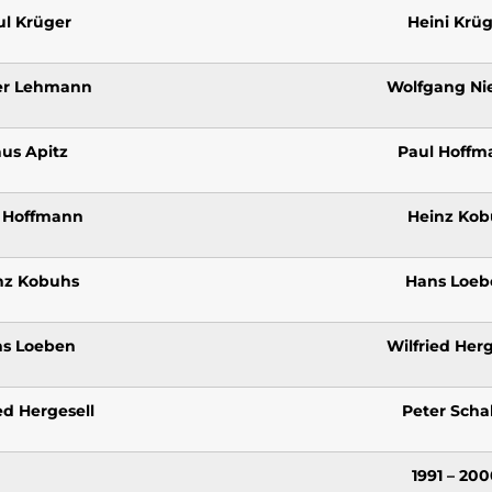
ul Krüger
Heini Krüg
er Lehmann
Wolfgang Ni
aus Apitz
Paul Hoffm
 Hoffmann
Heinz Kob
nz Kobuhs
Hans Loeb
s Loeben
Wilfried Herg
ed Hergesell
Peter Scha
1991 – 20