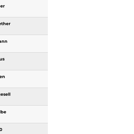
er
ether
ann
us
en
esell
lbe
00