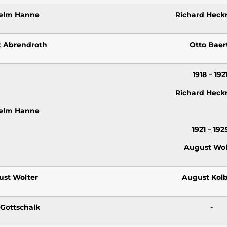
elm Hanne
Richard Hec
 Abrendroth
Otto Baer
1918 – 192
Richard Hec
elm Hanne
1921 – 19
August Wol
st Wolter
August Kol
 Gottschalk
-