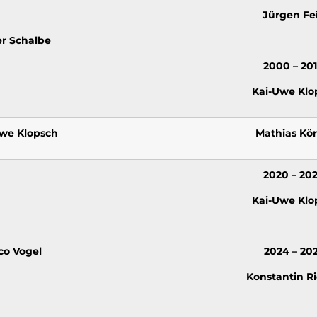
Jürgen Fei
er Schalbe
2000 – 20
Kai-Uwe Klo
we Klopsch
Mathias Kö
2020 – 20
Kai-Uwe Klo
co Vogel
2024 – 20
Konstantin Ri