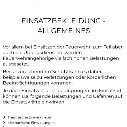
Mitmachen
2025
Kohlenmonoxid
Weihnachtsmarkt an der Arche
Verein unterstützen
2024
Bekleidung
EINSATZBEKLEIDUNG -
Rettungskarte
Neue Fahrzeuge feierlich übergeben
Projekt Oldtimer
ALLGEMEINES
Waldbrandgefahr
Impressionen vom Martinsfest 2025
Kontakt
Sicheres Grillen
Einladung zum Martinsfest
Vor allem bei Einsätzen der Feuerwehr, zum Teil aber
auch bei Übungsdiensten, werden
Feuerwehrangehörige vielfach hohen Belastungen
Tipps für die Weihnachtszeit
Neuer Zugführer
ausgesetzt.
Bei unzureichendem Schutz kann es daher
Tipps für Silvester
Neujahrsfeuer bei der Feuerwehr
beispielsweise zu Verletzungen oder körperlichen
Beeinträchtigungen kommen.
Betreten von Eisflächen
Je nach Einsatzart und -bedingungen am Einsatzort
können u.a. folgende Belastungen und Gefahren auf
Himmelslaternen
die Einsatzkräfte einwirken:
Entfachung Klein- und Lagerfeuer
Thermische Einwirkungen
Mechanische Einwirkungen